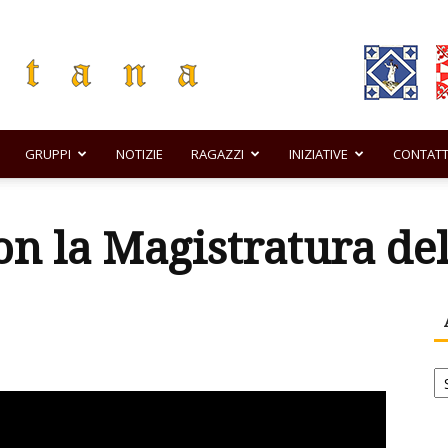
GRUPPI
NOTIZIE
RAGAZZI
INIZIATIVE
CONTATT
Comando
n la Magistratura del
di
Ar
no
Tramontana