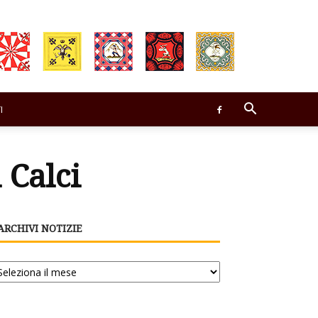
I
 Calci
ARCHIVI NOTIZIE
chivi
tizie