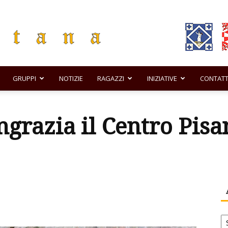
GRUPPI
NOTIZIE
RAGAZZI
INIZIATIVE
CONTATT
Comando
ngrazia il Centro Pis
di
Ar
no
Tramontana