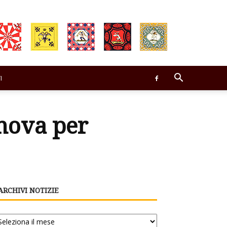
I
anova per
ARCHIVI NOTIZIE
chivi
tizie