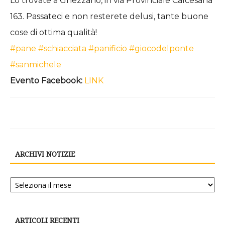
Lo trovate a Ghezzano, in via Provinciale Calcesana
163. Passateci e non resterete delusi, tante buone
cose di ottima qualità!
#pane
#schiacciata
#panificio
#giocodelponte
#sanmichele
Evento Facebook:
LINK
ARCHIVI NOTIZIE
Archivi
notizie
ARTICOLI RECENTI